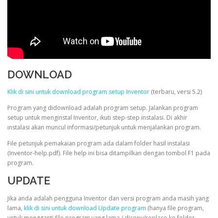
DOWNLOAD
Klik di sini untuk download program setup Inventor
(terbaru, versi 5.2)
Program yang didownload adalah program setup. Jalankan program
setup untuk menginstal Inventor, ikuti step-step instalasi. Di akhir
instalasi akan muncul informasi/petunjuk untuk menjalankan program.
File petunjuk pemakaian program ada dalam folder hasil instalasi
(Inventor-help.pdf). File help ini bisa ditampilkan dengan tombol F1 pada
program.
UPDATE
Jika anda adalah pengguna Inventor dan versi program anda masih yang
lama,
klik di sini untuk download Update program
(hanya file program,
untuk mengganti file program yang lama / dicopy/replace ke folder