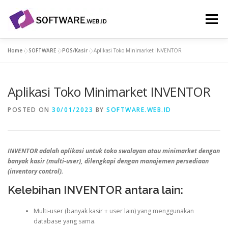
Skip
to
Menu
content
Home
»
SOFTWARE
»
POS/Kasir
»
Aplikasi Toko Minimarket INVENTOR
ABOUT
FEATURES
SERVICES
[ LISTINGS ]
Aplikasi Toko Minimarket INVENTOR
REVIEWS
DOWNLOADS
CONTACT
POSTED ON
30/01/2023
BY
SOFTWARE.WEB.ID
INVENTOR adalah aplikasi untuk toko swalayan atau minimarket dengan
banyak kasir (multi-user), dilengkapi dengan manajemen persediaan
(inventory control).
Kelebihan INVENTOR antara lain:
Multi-user (banyak kasir + user lain) yang menggunakan
database yang sama.