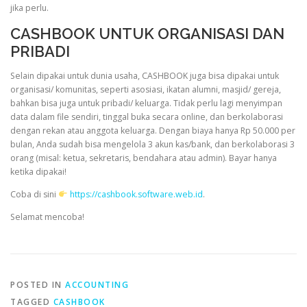
jika perlu.
CASHBOOK UNTUK ORGANISASI DAN
PRIBADI
Selain dipakai untuk dunia usaha, CASHBOOK juga bisa dipakai untuk
organisasi/ komunitas, seperti asosiasi, ikatan alumni, masjid/ gereja,
bahkan bisa juga untuk pribadi/ keluarga. Tidak perlu lagi menyimpan
data dalam file sendiri, tinggal buka secara online, dan berkolaborasi
dengan rekan atau anggota keluarga. Dengan biaya hanya Rp 50.000 per
bulan, Anda sudah bisa mengelola 3 akun kas/bank, dan berkolaborasi 3
orang (misal: ketua, sekretaris, bendahara atau admin). Bayar hanya
ketika dipakai!
Coba di sini
https://cashbook.software.web.id
.
Selamat mencoba!
POSTED IN
ACCOUNTING
TAGGED
CASHBOOK