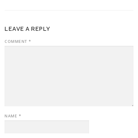
LEAVE A REPLY
COMMENT
*
NAME
*