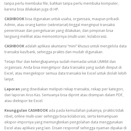
tanpa perlu membuka file, bahkan tanpa perlu membuka komputer,
karena bisa dilakukan juga di HP.
CASHBOOK
bisa digunakan untuk usaha, organisasi, maupun pribadi.
Admin, atau orang kantor (sekretariat) tinggal menginput transaksi
penerimaan dan pengeluaran yang dilakukan, dan pimpinan bisa
langsung melihat atau memonitornya (multi-user, kolaborasi).
CASHBOOK
adalah aplikasi akuntansi “mini” khusus untuk mengelola data
transaksi kas/bank, sehingga praktis dan mudah digunakan.
Tetapi fitur dan kelengkapannya sudah memadai untuk UMKM dan
organisasi. Anda bisa mengimpor data transaksi yang sudah diinput di
Excel, atau mengekspor semua data transaksi ke Excel untuk diolah lebih
lanjut.
Laporan
yang disediakan meliputi rekap transaksi, rekap per kategori,
dan laporan Arus Kas. Semuanya bisa diprint atau disimpan dalam PDF,
atau diekspor ke Excel.
Keunggulan CASHBOOK
ada pada kemudahan pakainya, praktis tidak
ribet, online multi-user sehingga bisa kolaborasi, serta kemampuan
ekspor-impornya yang memungkinkan pengolahan data menggunakan
Excel atau aplikasi yang lain. Disain responsif sehingga nyaman dipakai di