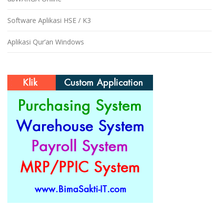
Software Aplikasi HSE / K3
Aplikasi Qur’an Windows