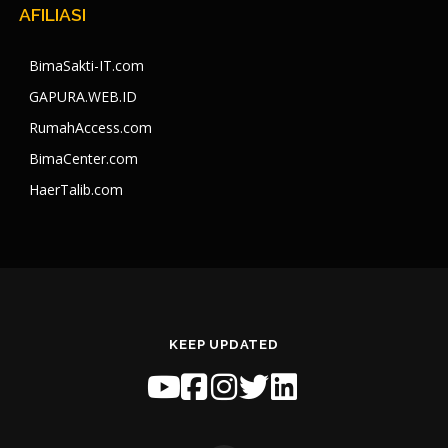
AFILIASI
BimaSakti-IT.com
GAPURA.WEB.ID
RumahAccess.com
BimaCenter.com
HaerTalib.com
KEEP UPDATED